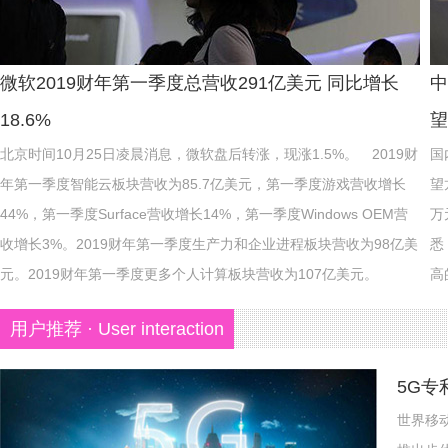
微软2019财年第一季度总营收291亿美元 同比增长
中
18.6%
望
北京时间10月25日凌晨消息，微软盘后转涨，现涨1.5%。 2019财
国内
年第一季度智能云板块营收为85.7亿美元，第一季度游戏营收增长
望
44%，第一季度Surface营收增长14%，第一季度Windows OEM营
万
收增长3%。2019财年第一季度生产力和企业进程板块营收为98亿美
悉
元。2019财年第一季度更多个人计算板块营收为107亿美元。
高
用户推荐 · User interaction
5G专
世界移