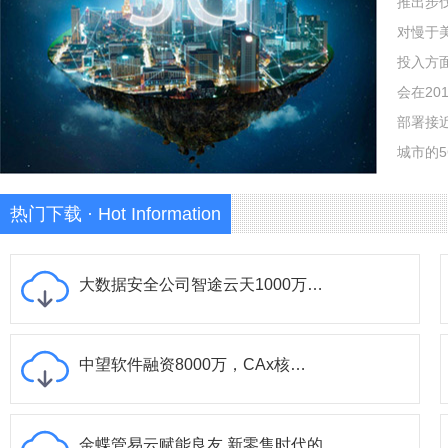
推出步
对慢于
投入方
会在20
部署接近
城市的
热门下载 · Hot Information
大数据安全公司智途云天1000万…
中望软件融资8000万，CAx核…
金蝶管易云赋能良友 新零售时代的…